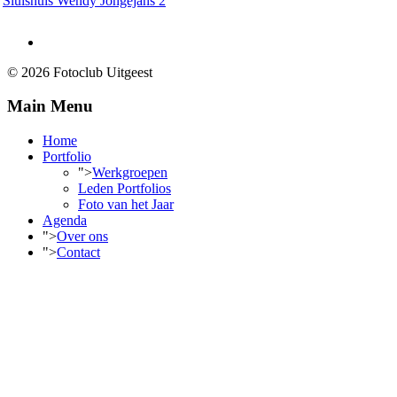
Sluishuis Wendy Jongejans 2
© 2026 Fotoclub Uitgeest
Main Menu
Home
Portfolio
">
Werkgroepen
Leden Portfolios
Foto van het Jaar
Agenda
">
Over ons
">
Contact