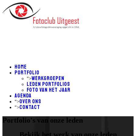
Home
Portfolio
Werkgroepen
">
Leden Portfolios
Foto van het Jaar
Agenda
Over ons
">
Contact
">
Portfolio's van onze leden
Bekijk het werk van onze leden